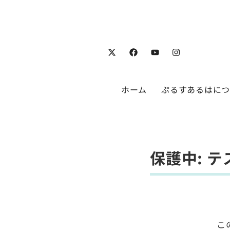
ホーム
ぷるすあるはに
保護中: テ
こ