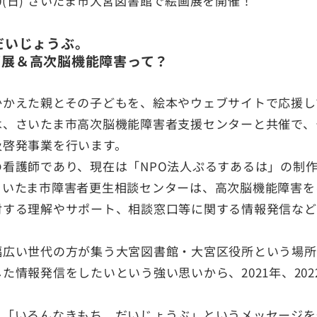
)-7/30(日) さいたま市大宮図書館で絵画展を開催！
だいじょうぶ。
画展＆高次脳機能障害って？
かかえた親とその子どもを、絵本やウェブサイトで応援し
は、さいたま市高次脳機能障害者支援センターと共催で、
及啓発事業を行います。
看護師であり、現在は「NPO法人ぷるすあるは」の制
さいたま市障害者更生相談センターは、高次脳機能障害を
対する理解やサポート、相談窓口等に関する情報発信など
幅広い世代の方が集う大宮図書館・大宮区役所という場所
た情報発信をしたいという強い思いから、2021年、20
、「いろんなきもち、だいじょうぶ」というメッセージを