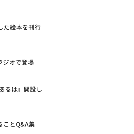
した絵本を刊行
ラジオで登場
すあるは』開設し
ことQ&A集