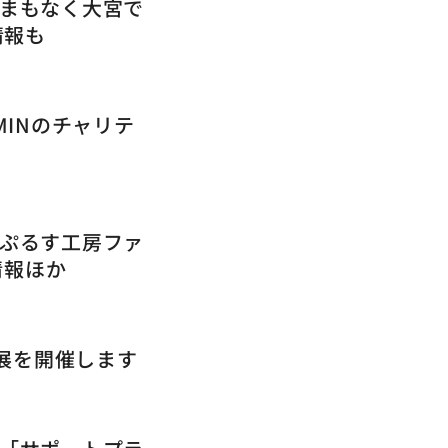
3】まもなく大宮で
情報も
MMINのチャリテ
2】ぷるす工房ファ
情報ほか
絵画展を開催します